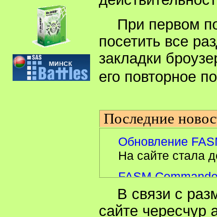
При первом п
посетить все раз
закладки броузе
его повторное 
Последние новос
Обновление FAS
На сайте стала д
FASM Commander:
На сайте появилс
В связи с ра
сайте чересчур 
Первые результа