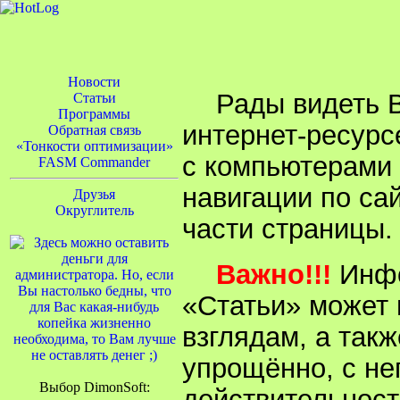
Новости
Рады видеть 
Статьи
Программы
интернет-ресурс
Обратная связь
«Тонкости оптимизации»
с компьютерами
FASM Commander
навигации по са
Друзья
Округлитель
части страницы.
Важно!!!
Инфо
«Статьи» может
взглядам, а так
упрощённо, с не
Выбор DimonSoft:
действительност