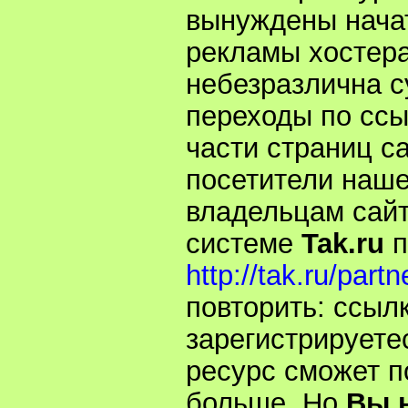
В понедельник, 9 
вынуждены начат
рекламы хостер
Эксперимент «То
DimonSoft совмес
небезразлична с
переходы по ссы
Частичное наруш
9 декабря было 
части страниц са
посетители наше
владельцам сайт
системе
Tak.ru
п
http://tak.ru/par
повторить: ссыл
зарегистрируете
ресурс сможет п
больше. Но
Вы н